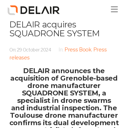
DELAIR acquires
PRODUCTS
SQUADRONE SYSTEM
In:
Press Book
,
Press
APPLICATIONS
On:
29 October 2024
releases
DELAIR announces the
MANUFACTURING & SUPPORT
acquisition of Grenoble-based
drone manufacturer
ABOUT US
SQUADRONE SYSTEM, a
specialist in drone swarms
and industrial inspection.
The
NEWS
Toulouse drone manufacturer
confirms its dual development